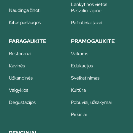
Lankytinos vietos
Naudinga žinoti
Pasvalio rajone
Kitos paslaugos
Pažintiniai takai
PARAGAUKITE
PRAMOGAUKITE
Restoranai
Vaikams
Kavinės
Edukacijos
Užkandinės
Sveikatinimas
Valgyklos
Kultūra
Degustacijos
Pobūviai, užsakymai
Pirkiniai
RENGINIAI