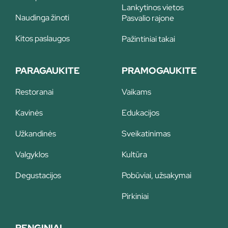
Lankytinos vietos
Naudinga žinoti
Pasvalio rajone
Kitos paslaugos
Pažintiniai takai
PARAGAUKITE
PRAMOGAUKITE
Restoranai
Vaikams
Kavinės
Edukacijos
Užkandinės
Sveikatinimas
Valgyklos
Kultūra
Degustacijos
Pobūviai, užsakymai
Pirkiniai
RENGINIAI