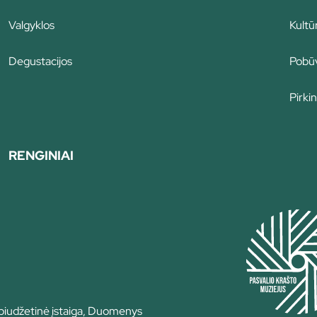
Valgyklos
Kultū
Degustacijos
Pobūv
Pirkin
RENGINIAI
 biudžetinė įstaiga, Duomenys