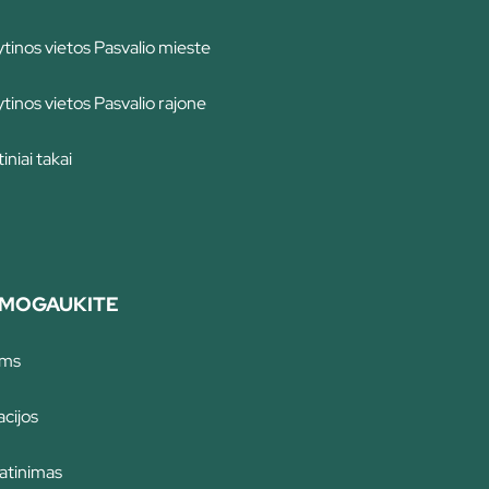
tinos vietos Pasvalio mieste
tinos vietos Pasvalio rajone
iniai takai
MOGAUKITE
ams
cijos
atinimas