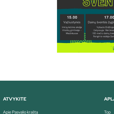
ATVYKITE
APL
Apie Pasvalio kraštą
Top