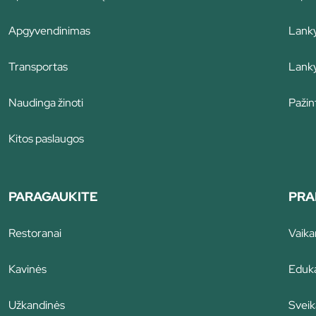
Apgyvendinimas
Lanky
Transportas
Lanky
Naudinga žinoti
Pažint
Kitos paslaugos
PARAGAUKITE
PRA
Restoranai
Vaik
Kavinės
Eduka
Užkandinės
Sveik