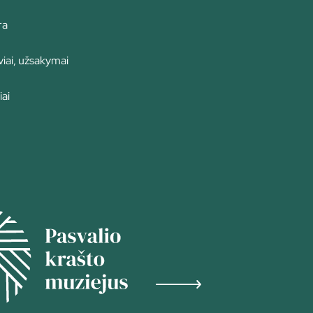
ra
iai, užsakymai
iai