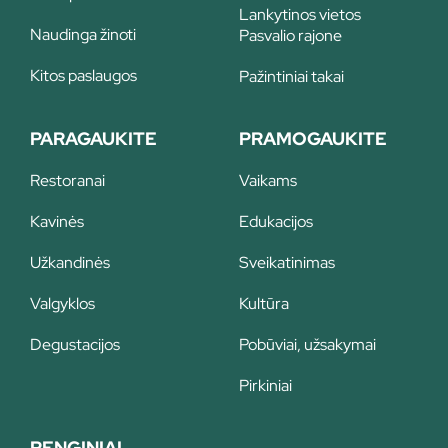
Lankytinos vietos
Naudinga žinoti
Pasvalio rajone
Kitos paslaugos
Pažintiniai takai
PARAGAUKITE
PRAMOGAUKITE
Restoranai
Vaikams
Kavinės
Edukacijos
Užkandinės
Sveikatinimas
Valgyklos
Kultūra
Degustacijos
Pobūviai, užsakymai
Pirkiniai
RENGINIAI