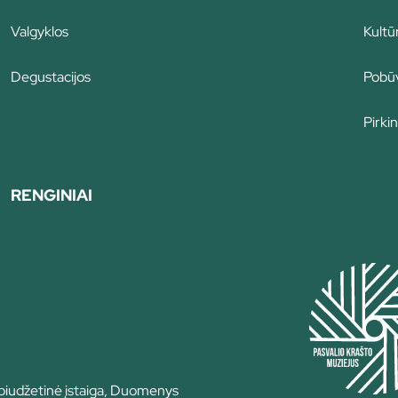
Valgyklos
Kultū
Degustacijos
Pobūv
Pirkin
RENGINIAI
 biudžetinė įstaiga, Duomenys