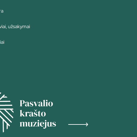
ra
iai, užsakymai
iai