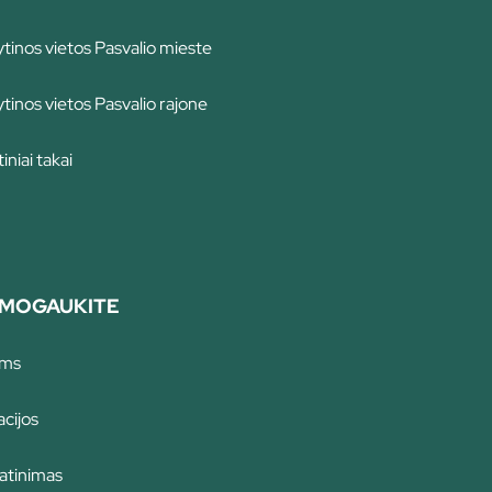
tinos vietos Pasvalio mieste
tinos vietos Pasvalio rajone
iniai takai
MOGAUKITE
ams
cijos
atinimas