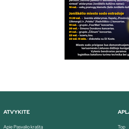
ATVYKITE
APL
Apie Pasvalio kraštą
Top