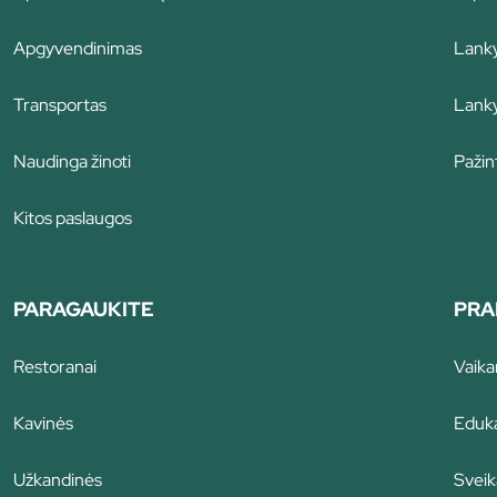
Apgyvendinimas
Lanky
Transportas
Lanky
Naudinga žinoti
Pažint
Kitos paslaugos
PARAGAUKITE
PRA
Restoranai
Vaik
Kavinės
Eduka
Užkandinės
Sveik