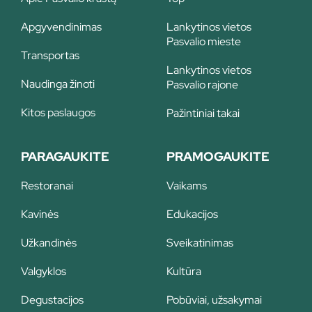
Apgyvendinimas
Lankytinos vietos
Pasvalio mieste
Transportas
Lankytinos vietos
Naudinga žinoti
Pasvalio rajone
Kitos paslaugos
Pažintiniai takai
PARAGAUKITE
PRAMOGAUKITE
Restoranai
Vaikams
Kavinės
Edukacijos
Užkandinės
Sveikatinimas
Valgyklos
Kultūra
Degustacijos
Pobūviai, užsakymai