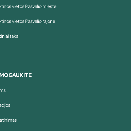
tinos vietos Pasvalio mieste
tinos vietos Pasvalio rajone
iniai takai
MOGAUKITE
ams
cijos
atinimas