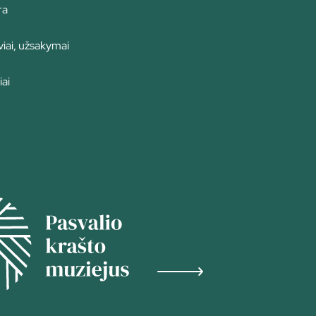
ra
iai, užsakymai
iai