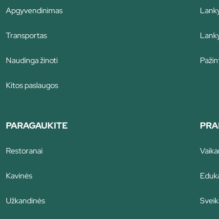
Apgyvendinimas
Lanky
Transportas
Lanky
Naudinga žinoti
Pažint
Kitos paslaugos
PARAGAUKITE
PRA
Restoranai
Vaik
Kavinės
Eduka
Užkandinės
Sveik