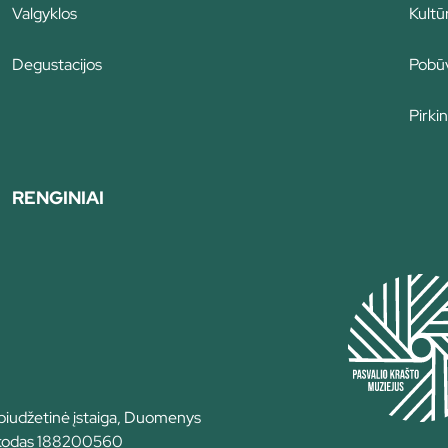
Valgyklos
Kultū
Degustacijos
Pobūv
Pirkin
RENGINIAI
 biudžetinė įstaiga, Duomenys
, kodas 188200560