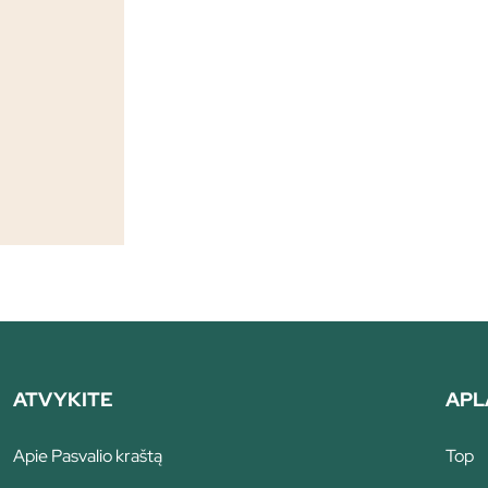
ATVYKITE
APL
Apie Pasvalio kraštą
Top