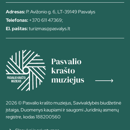
Adresas:
P. Avižonio g. 6, LT-39149 Pasvalys
Telefonas:
+370 611 47369;
El. paštas:
turizmas@pasvalys.lt
2026 © Pasvalio krašto muziejus, Savivaldybės biudžetinė
įstaiga, Duomenys kaupiami ir saugomi Juridinių asmenų
registre, kodas 188200560