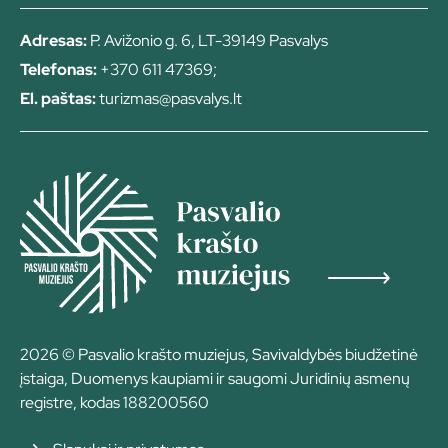
Adresas:
P. Avižonio g. 6, LT-39149 Pasvalys
Telefonas:
+370 611 47369;
El. paštas:
turizmas@pasvalys.lt
2026 © Pasvalio krašto muziejus, Savivaldybės biudžetinė
įstaiga, Duomenys kaupiami ir saugomi Juridinių asmenų
registre, kodas 188200560