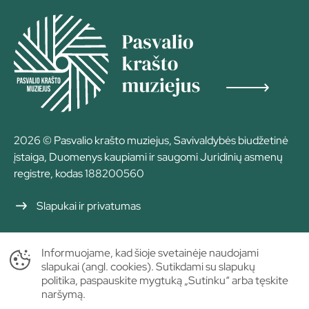
2026 © Pasvalio krašto muziejus, Savivaldybės biudžetinė
įstaiga, Duomenys kaupiami ir saugomi Juridinių asmenų
registre, kodas 188200560
Slapukai ir privatumas
Informuojame, kad šioje svetainėje naudojami
slapukai (angl. cookies). Sutikdami su slapukų
politika, paspauskite mygtuką „Sutinku“ arba tęskite
naršymą.
Sprendimas: