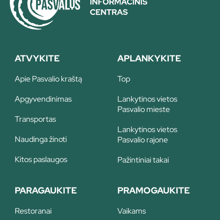
ATVYKITE
APLANKYKITE
Apie Pasvalio kraštą
Top
Apgyvendinimas
Lankytinos vietos
Pasvalio mieste
Transportas
Lankytinos vietos
Naudinga žinoti
Pasvalio rajone
Kitos paslaugos
Pažintiniai takai
PARAGAUKITE
PRAMOGAUKITE
Restoranai
Vaikams