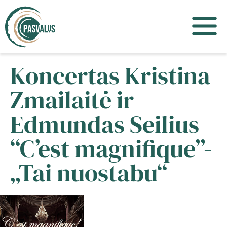
Koncertas Kristina
Zmailaitė ir
Edmundas Seilius
“C’est magnifique”-
„Tai nuostabu“