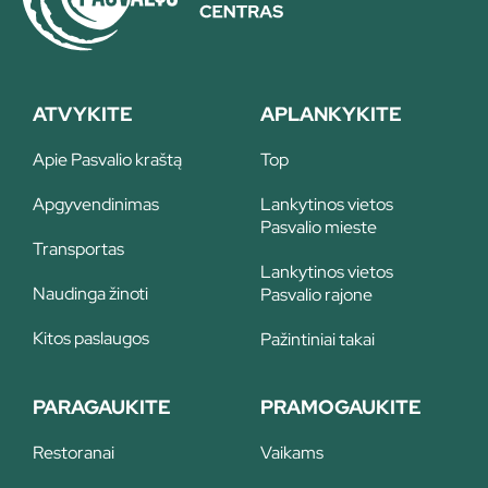
ATVYKITE
APLANKYKITE
Apie Pasvalio kraštą
Top
Apgyvendinimas
Lankytinos vietos
Pasvalio mieste
Transportas
Lankytinos vietos
Naudinga žinoti
Pasvalio rajone
Kitos paslaugos
Pažintiniai takai
PARAGAUKITE
PRAMOGAUKITE
Restoranai
Vaikams