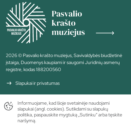
2026 © Pasvalio krašto muziejus, Savivaldybės biudžetinė
įstaiga, Duomenys kaupiami ir saugomi Juridinių asmenų
registre, kodas 188200560
Slapukai ir privatumas
Informuojame, kad šioje svetainėje naudojami
slapukai (angl. cookies). Sutikdami su slapukų
politika, paspauskite mygtuką „Sutinku“ arba tęskite
naršymą.
Sprendimas: