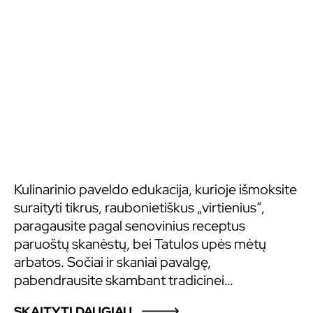
Kulinarinio paveldo edukacija, kurioje išmoksite
suraityti tikrus, raubonietiškus „virtienius“,
paragausite pagal senovinius receptus
paruoštų skanėstų, bei Tatulos upės mėtų
arbatos. Sočiai ir skaniai pavalgę,
pabendrausite skambant tradicinei
aukštaitiškai muzikai – armonikos garsams.
SKAITYTI DAUGIAU