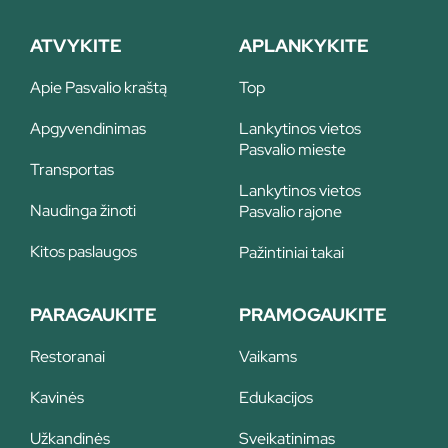
ATVYKITE
APLANKYKITE
Apie Pasvalio kraštą
Top
Apgyvendinimas
Lankytinos vietos
Pasvalio mieste
Transportas
Lankytinos vietos
Naudinga žinoti
Pasvalio rajone
Kitos paslaugos
Pažintiniai takai
PARAGAUKITE
PRAMOGAUKITE
Restoranai
Vaikams
Kavinės
Edukacijos
Užkandinės
Sveikatinimas