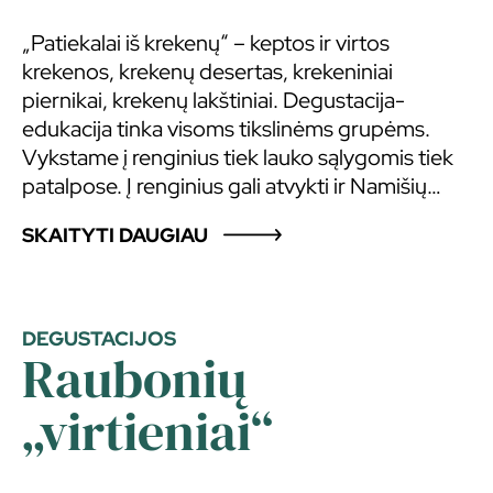
„Patiekalai iš krekenų“ – keptos ir virtos
krekenos, krekenų desertas, krekeniniai
piernikai, krekenų lakštiniai. Degustacija-
edukacija tinka visoms tikslinėms grupėms.
Vykstame į renginius tiek lauko sąlygomis tiek
patalpose. Į renginius gali atvykti ir Namišių
folkloro ansamblis „Gaspadoriai“, kuris yra
SKAITYTI DAUGIAU
parengęs vaišių programą. Degustacijose gali
dalyvauti mūsų talismanas – karvutė Žibutė.
DEGUSTACIJOS
Raubonių
„virtieniai“