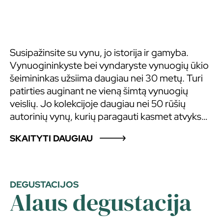
Susipažinsite su vynu, jo istorija ir gamyba.
Vynuogininkyste bei vyndaryste vynuogių ūkio
šeimininkas užsiima daugiau nei 30 metų. Turi
patirties auginant ne vieną šimtą vynuogių
veislių. Jo kolekcijoje daugiau nei 50 rūšių
autorinių vynų, kurių paragauti kasmet atvyksta
ne vienas tūkstantis žmonių. Kviečiame
SKAITYTI DAUGIAU
aplankyti vynuogyną bei vyninę bei iš naujo
atrasti vyno kultūrą. Unikali patirtis bei
tarptautinis pripažinimas pakeis Jūsų sampratą
apie lietuvišką vyndarystę.
DEGUSTACIJOS
Alaus degustacija