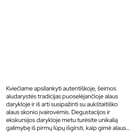
Kviečiame apsilankyti autentiškoje, šeimos
aludarystės tradicijas puoselėjančioje alaus
darykloje ir iš arti susipažinti su aukštaitiško
alaus skonio įvairovėmis. Degustacijos ir
ekskursijos darykloje metu turėsite unikalią
galimybę iš pirmų lūpų išgirsti, kaip gimė alaus
darykla JOALDA, kokie alaus gamybos