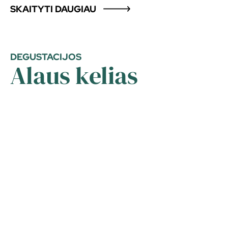
SKAITYTI DAUGIAU
principai buvo anksčiau, kokius modernius
sprendimus dabar taikome savo gamykloje.
DEGUSTACIJOS
Alaus kelias