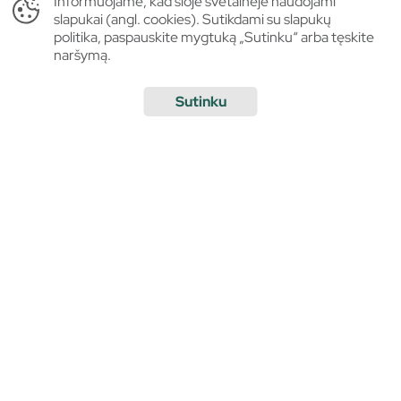
Informuojame, kad šioje svetainėje naudojami
slapukai (angl. cookies). Sutikdami su slapukų
politika, paspauskite mygtuką „Sutinku“ arba tęskite
naršymą.
Sutinku
ATVYKITE
APLANKYKITE
Apie Pasvalio kraštą
Top
Apgyvendinimas
Lankytinos vietos
Pasvalio mieste