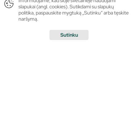
Informuojame, kad šioje svetainėje naudojami
slapukai (angl. cookies). Sutikdami su slapukų
politika, paspauskite mygtuką „Sutinku“ arba tęskite
naršymą.
Sutinku
COME
VISIT
About Pasvalys
Top
Lodging
Places to visit in the city
of Pasvalys